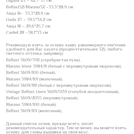
Lugana 25 – 42,7*37 см
Belfast32/Murano32 –33,3*28,9 см
Аида 16- 33,3*28,9 см
Linda 27 – 39,5*34,2 см
Аида 18 – 29,6*25,7 см
Cashel 28 –38,1*33 см
Рекомендую взять за основу канву равномерного плетения
удобного для Вас каунта (предпочтительнее 32), любого
светлого оттенка, например:
Belfast 3609/7011 (серебристая луна),
Murano Irisee 3984/11 (белый с перламутровым люрексом),
Belfast 3609/100 (белый),
Murano 3984/101 (молочный),
Belfast 3609/1111 (белый с перламутровым люрексом),
Vintage Belfast Linen 3609/5139 (голубой неоднотонный),
Belfast 3609/2055 (перламутровый),
Murano 3984/100 (белый).
Belfast 3609/101 (молочный),
Данный список основ, прежде всего, носит
рекомендательный характер. Тем не менее, вы можете взять
основу для схемы вышивки на свой вкус.