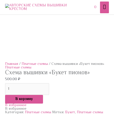
Перейти
Гла
к
0
содержимому
мен
Количество
товара
Схема
вышивки
"Букет
пионов"
Главная
/
Платные схемы
/ Схема вышивки «Букет пионов»
Платные схемы
Схема вышивки «Букет пионов»
500.00
₽
В корзину
В избранное
В избранное
Категория:
Платные схемы
Метки:
Букет
,
Платные схемы