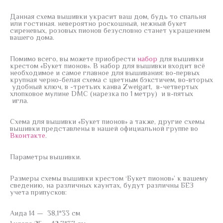
Данная схема вышивки украсит ваш дом, будь то спальня
или гостиная. невероятно роскошный, нежный букет
сиреневых, розовых пионов безусловно станет украшением
вашего дома.
Помимо всего, вы можете приобрести
набор
для вышивки
крестом «Букет пионов». В набор для вышивки входит всё
необходимое и самое главное для вышивания: во-первых
крупная черно-белая схема с цветным бэкстичем, во-вторых
удобный ключ, в -третьих канва Zweigart, в-четвертых
хлопковое мулине DMC (нарезка по 1 метру) и в-пятых
игла.
Схема для вышивки «Букет пионов» а также, другие схемы
вышивки представлены в нашей официальной группе во
Вконтакте
.
Параметры вышивки.
Размеры схемы вышивки крестом ‘Букет пионов»’ к вашему
сведению, на различных каунтах, будут различны БЕЗ
учета припусков:
Аида 14 — 38,1*33 см