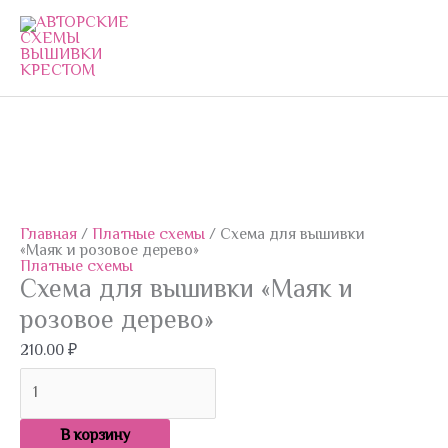
Перейти
к
содержимому
Количество
товара
Схема
для
вышивки
Главная
/
Платные схемы
/ Схема для вышивки
"Маяк
«Маяк и розовое дерево»
и
Платные схемы
розовое
Схема для вышивки «Маяк и
дерево"
розовое дерево»
210.00
₽
В корзину