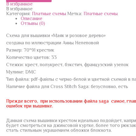
В избранное
В избранное
Категория:
Платные схемы
Метка:
Платные схемы
Описание
Отзывы (0)
Схема для вышивки «Маяк и розовое дерево»
создана по иллюстрации Анны Нелеповой
Размер: 70*91 крестик
Количество цветов: 33
Стежки: крест, полукрест, бэкстич, французский узелок
Мулине: DMC
Тип файла: pdf-файлы с черно-белой и цветной схемой в па
Наличие файла для Cross Stitch Saga: безусловно, есть
Прежде всего, при использовании файла saga самое, глав
ошибок при вышивке.
Данная схема вышивки крестом идеально подойдет, наприм
будет смотреться на джинсовой куртке, более того рюкза
стать стильным украшением обложки блокнота.