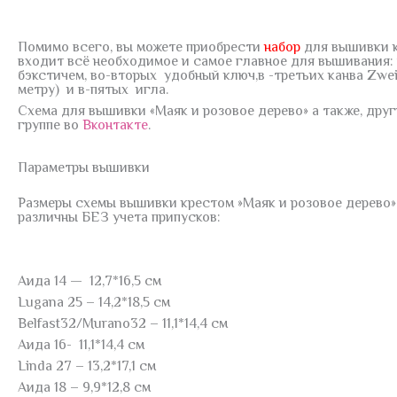
Помимо всего, вы можете приобрести
набор
для вышивки к
входит всё необходимое и самое главное для вышивания: 
бэкстичем, во-вторых удобный ключ,в -третьих канва Zwei
метру) и в-пятых игла.
Схема для вышивки «Маяк и розовое дерево» а также, др
группе во
Вконтакте
.
Параметры вышивки
Размеры схемы вышивки крестом »Маяк и розовое дерево» 
различны БЕЗ учета припусков:
Аида 14 — 12,7*16,5 см
Lugana 25 – 14,2*18,5 см
Belfast32/Murano32 – 11,1*14,4 см
Аида 16- 11,1*14,4 см
Linda 27 – 13,2*17,1 см
Аида 18 – 9,9*12,8 см